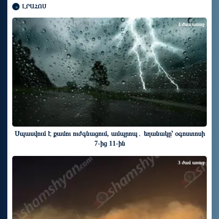
ԼՐԱՀՈՍ
4 ժամ առաջ
Սպասվում է քամու ուժգնացում, ամպրոպ․ եղանակը՝ օգոստոսի
7-ից 11-ին
3 ժամ առաջ