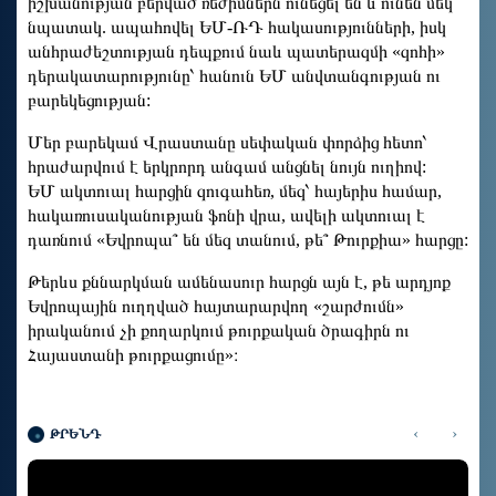
իշխանության բերված ռեժիմներն ունեցել են և ունեն մեկ
նպատակ. ապահովել ԵՄ-ՌԴ հակասությունների, իսկ
անհրաժեշտության դեպքում նաև պատերազմի «զոհի»
դերակատարությունը՝ հանուն ԵՄ անվտանգության ու
բարեկեցության:
Մեր բարեկամ Վրաստանը սեփական փորձից հետո՝
հրաժարվում է երկրորդ անգամ անցնել նույն ուղիով:
ԵՄ ակտուալ հարցին զուգահեռ, մեզ՝ հայերիս համար,
հակառուսականության ֆոնի վրա, ավելի ակտուալ է
դառնում «Եվրոպա՞ են մեզ տանում, թե՞ Թուրքիա» հարցը:
Թերևս քննարկման ամենասուր հարցն այն է, թե արդյոք
Եվրոպային ուղղված հայտարարվող «շարժումն»
իրականում չի քողարկում թուրքական ծրագիրն ու
Հայաստանի թուրքացումը»։
‹
›
ԹՐԵՆԴ