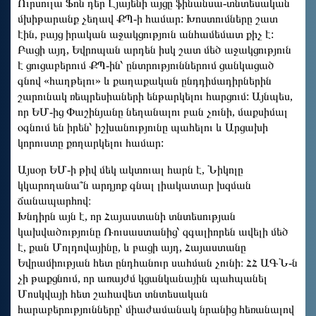
Ուրսուլա Ֆոն դեր Լյայենի այցը ֆինանսա-տնտեսական
մխիթարանք չեղավ ՔՊ-ի համար: Խոստումները շատ
էին, բայց իրական աջակցություն անհամեմատ քիչ է:
Բացի այդ, Եվրոպան արդեն իսկ շատ մեծ աջակցություն
է ցուցաբերում ՔՊ-ին՝ ընտրություններում ցանկացած
գնով «հաղթելու» և քաղաքական ընդդիմադիրներին
շարունակ ռեպրեսիաների ենթարկելու հարցում: Այնպես,
որ ԵՄ-ից Փաշինյանը նեղանալու բան չունի, մաքսիմալ
օգնում են իրեն՝ իշխանությունը պահելու և Արցախի
կորուստը քողարկելու համար:
Այսօր ԵՄ-ի թիվ մեկ ակտուալ հարն է, Նիկոլը
կկարողանա՞ն արդյոք գնալ լիակատար խզման
ճանապարհով։
Խնդիրն այն է, որ Հայաստանի տնտեսության
կախվածությունը Ռուսաստանից՝ զգալիորեն ավելի մեծ
է, քան Մոլդովայինը, և բացի այդ, Հայաստանը
Եվրամիության հետ ընդհանուր սահման չունի։ ՀՀ ԱԳՆ-ն
չի թաքցնում, որ առայժմ կցանկանային պահպանել
Մոսկվայի հետ շահավետ տնտեսական
հարաբերությունները՝ միաժամանակ նրանից հեռանալով