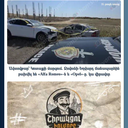
35 րոպե առաջ
Ավտովթար՝ Կոտայքի մարզում. Զովունի-Եղվարդ ճանապարհին
բախվել են «Alfa Romeo»-ն և «Opel»-ը. կա վիրավոր
17 րոպե առաջ